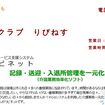
ても
電
​
スクラブ りびねす
​営業
​営業時間