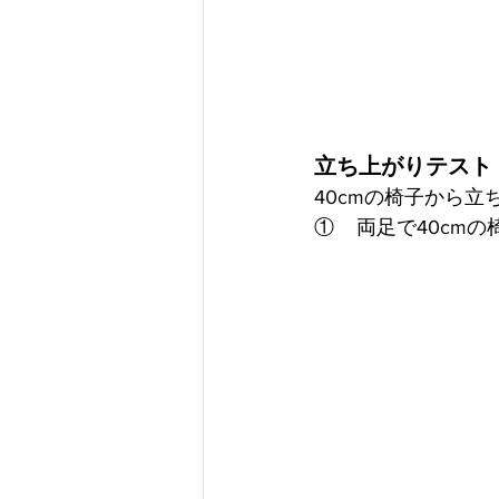
立ち上がりテスト
40cmの椅子から
①    両足で40c