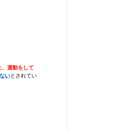
以上、運動をして
ない
とされてい