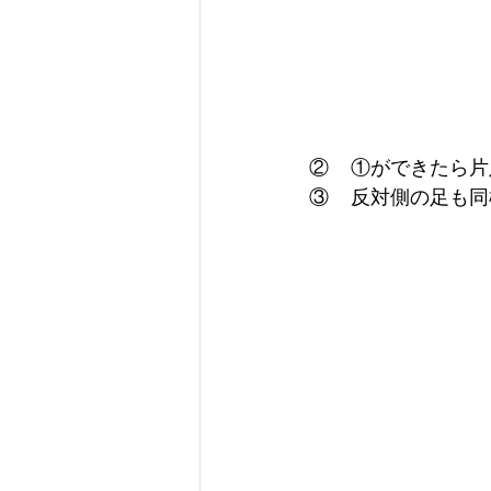
②    ①ができた
③    反対側の足