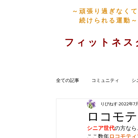
​～頑張り過ぎなく
続けられる運動～
​フィットネ
全ての記事
コミュニティ
シ
りびねす
2022年7
ロコモテ
シニア世代
の方なら
ここ数年
ロコモティ