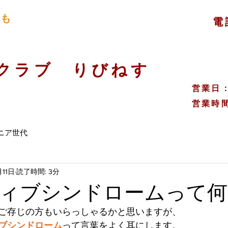
ても
電
​
スクラブ りびねす
​営業
​営業時間
ニア世代
月11日
読了時間: 3分
ィブシンドロームって何
ご存じの方もいらっしゃるかと思いますが、
ブシンドローム
って言葉をよく耳にします。