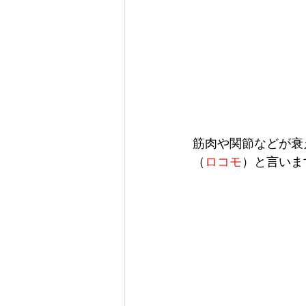
筋肉や関節などが衰
（
ロコモ
）と言いま