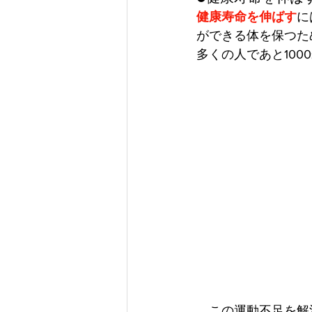
健康寿命を伸ばす
に
ができる体を保つた
多くの人であと10
　この運動不足を解