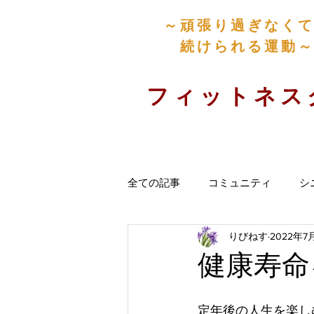
​～頑張り過ぎなく
続けられる運動～
​フィットネ
全ての記事
コミュニティ
シ
りびねす
2022年7
健康寿命
定年後の人生を楽し