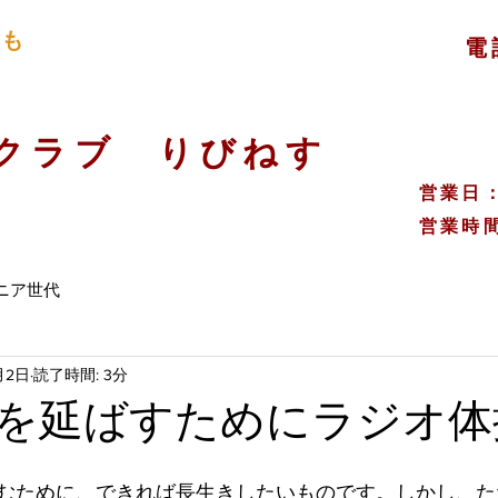
ても
電
​
スクラブ りびねす
​営業
​営業時間
ニア世代
月2日
読了時間: 3分
を延ばすためにラジオ体
むために、できれば長生きしたいものです。しかし、た