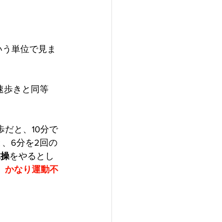
いう単位で見ま
。速歩きと同等
速歩だと、10分で
、6分を2回の
体操
をやるとし
、
かなり運動不