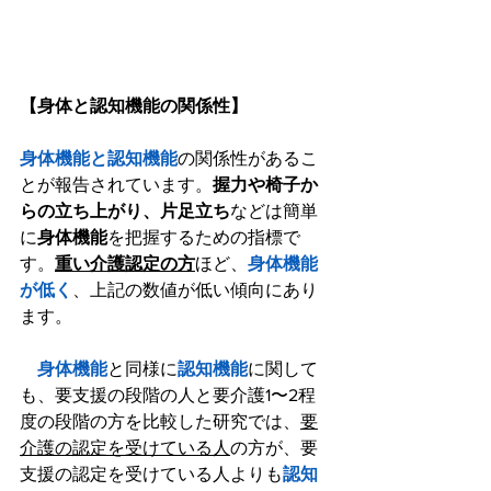
【身体と認知機能の関係性】
身体機能と認知機能
の関係性があるこ
とが報告されています。
握力や椅子か
らの立ち上がり、片足立ち
などは簡単
に
身体機能
を把握するための指標で
す。
重い介護認定の方
ほど、
身体機能
が低く
、上記の数値が低い傾向にあり
ます。
身体機能
と同様に
認知機能
に関して
も、要支援の段階の人と要介護1〜2程
度の段階の方を比較した研究では、
要
介護の認定を受けている人
の方が、要
支援の認定を受けている人よりも
認知