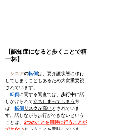
【認知症になると歩くことで精
一杯】
　シニア
の
転倒
は、要介護状態に移行
してしまうこともあるため大変重要視
されています。
　転倒
に関する調査では、
歩行中
に話
しかけられて
立ち止まってしまう
方
は、
転倒
リスク
が高い
とされていま
す。話しながら歩行ができないという
ことは、
2つのことを同時に行うことが
できない
ということを意味していま