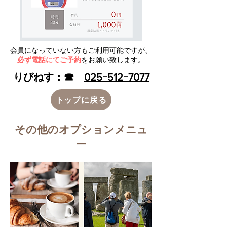
会員になっていない方もご利用可能ですが、
必ず電話にてご予約
をお願い致します。
​りびねす：☎
025ｰ512ｰ7077
トップに戻る
​その他のオプションメニュ
ー