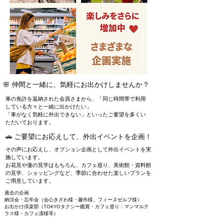
🌸 仲間と一緒に、気軽にお出かけしませんか？
車の免許を返納された会員さまから、
「同じ時間帯で利用
している方々と一緒に出かけたい」
「車がなく気軽に外出できない」
といったご要望を多くい
ただいております。
🚗 ご要望にお応えして、外出イベントを企画！
その声にお応えし、オプション企画として外出イベントを実
施しています。
お花見や蓮の見学はもちろん、カフェ巡り、美術館・資料館
の見学、ショッピングなど、季節に合わせた楽しいプランを
ご用意しています。
過去の企画
納涼会・忘年会（会心きざわ様・藤作様、フィーヌゼルブ様）
​お出かけ倶楽部（TOKYOタクシー鑑賞・カフェ巡り：マンマルテ
ラス様・カフェ凛様等）